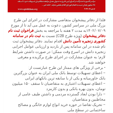
فلذا از دفاتر پیشخوان متقاضی مشارکت در اجرای این طرح
بزرگ ملی در سراسر کشور، دعوت به عمل می آید تا از مورخ
۱۴۰۲/۰۷/۰۹به مدت ۲ هفته با مراجعه به بخش
فراخوان ثبت نام
دفاتر پیشخوان
(ویژه طرح C2B) نسبت به
ثبت نام در سامانه
کشوری زنجیره تأمین دانش
اقدام نمایند. دفاتر پیشخوان ثبت
نام شده در این سامانه پس از بازدید و ارزیابی عوامل اجرایی
زنجیره دانش در اسرع وقت ممکن؛ در صورت داشتن شرایط
لازم؛ به عنوان مشارکت در اجرای طرح برگزیده و معرفی
خواهند شد.
• برخی از ویژگی های ممتاز این طرح عبارتست از:
– اعطای تسهیلات توسط بانک ملی ایران به عنوان بزرگترین
بانک خاورمیانه و یکی از با سابقه ترین بانکهای ایرانی
– اعطای تسهیلات اعتباری به متقاضیان تا سقف ۱۵۰ میلیون
تومان، بدون بهره بانکی و بدون کارمزد
– دارا بودن ابعاد گسترده مردمی و داشتن طیف عامی از
مخاطبین و متقاضیان.
– تحریک تقاضا در حوزه خرید انواع لوازم خانگی و مصالح
ساختمانی در سطح ملی.