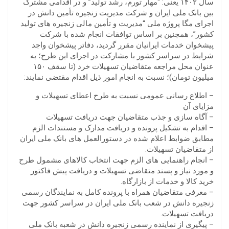
سال ۱۴۰۲ یعنی: “مهار تورم، رشد تولید” و در اقدامی مشترک
بین بانک ملی ایران و شرکت مدیریت زنجیره تأمین دانش در
اجرای مگا پروژه ملی “مدیریت و تأمین مالی زنجیره های تولید
کشور”، همچنین بر اساس توافقات انجام شده با شرکت
پیشخوان خدمات ایرانیان مقرر گردید، دفاتر پیشخوان واجد
شرایط در سراسر کشور با مشارکت در اجرای این طرح؛ به
عنوان محل مراجعه متقاضیان تسهیلات خرد (تا سقف ۱۵۰
میلیون تومان)؛ نسبت به انجام امور ذیل اقدام مقتضی نمایند:
– اطلاع رسانی عمومی نسبت به طرح اعطای تسهیلات و
مزایای آن
– آگاه سازی و جذب متقاضیان جهت دریافت تسهیلات
– اقدام به تشکیل پرونده و دریافت مدارک و مستندات الزم
مطابق ضوابط اعلام شده در دستورالعمل های بانک ملی ایران
از متقاضیان تسهیلات.
– انجام راهنمایی های الزم جهت انتخاب کالاهای مشمول طرح
و مورد نیاز و پسند متقاضی تسهیلات و دریافت پیش فاکتور
خرید کالا و خدمات از بازارگاه.
– معرفی متقاضیان همراه با پرونده کامل به نمایندگان رسمی
زنجیره دانش در شعب بانک ملی ایران در سراسر کشور جهت
دریافت تسهیلات.
– پیگیری از نماینده رسمی زنجیره دانش در شعبه بانک ملی