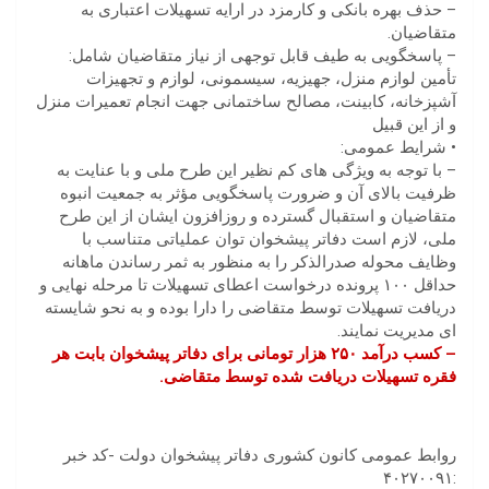
– حذف بهره بانکی و کارمزد در ارایه تسهیلات اعتباری به
متقاضیان.
– پاسخگویی به طیف قابل توجهی از نیاز متقاضیان شامل:
تأمین لوازم منزل، جهیزیه، سیسمونی، لوازم و تجهیزات
آشپزخانه، کابینت، مصالح ساختمانی جهت انجام تعمیرات منزل
و از این قبیل
• شرایط عمومی:
– با توجه به ویژگی های کم نظیر این طرح ملی و با عنایت به
ظرفیت بالای آن و ضرورت پاسخگویی مؤثر به جمعیت انبوه
متقاضیان و استقبال گسترده و روزافزون ایشان از این طرح
ملی، لازم است دفاتر پیشخوان توان عملیاتی متناسب با
وظایف محوله صدرالذکر را به منظور به ثمر رساندن ماهانه
حداقل ۱۰۰ پرونده درخواست اعطای تسهیلات تا مرحله نهایی و
دریافت تسهیلات توسط متقاضی را دارا بوده و به نحو شایسته
ای مدیریت نمایند.
– کسب درآمد ۲۵۰ هزار تومانی برای دفاتر پیشخوان بابت هر
فقره تسهیلات دریافت شده توسط متقاضی.
روابط عمومی کانون کشوری دفاتر پیشخوان دولت -کد خبر
:۴۰۲۷۰۰۹۱