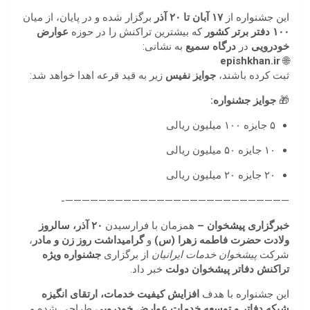
این جشنواره از
۱۷ آبان تا ۲۰ آذر
برگزار شده و در پایان، از میان
۱۰۰ دفتر برتر کشور
که بیشترین تراکنش را در حوزه
عوارض
خودرویی
در
درگاه سمیع
به نشانی:
epishkhan.ir
🌐
ثبت کرده باشند،
جوایز نفیس
زیر به قید قرعه اهدا خواهد شد:
🎁
جوایز جشنواره:
۵ جایزه ۱۰۰ میلیون ریالی
۱۰ جایزه ۵۰ میلیون ریالی
۲۰ جایزه ۲۰ میلیون ریالی
———————————————————————————-
خبرگزاری پیشخوان –
همزمان با فرارسیدن
۲۰ آذر، سالروز
ولادت حضرت فاطمه زهرا (س)
و
گرامیداشت روز زن و مادر
،
شرکت
پیشخوان خدمات ایرانیان
از برگزاری
جشنواره ویژه
تراکنش دفاتر پیشخوان دولت
خبر داد.
این جشنواره با هدف
افزایش کیفیت خدمات، ارتقای انگیزه
شبکه دفاتر و توسعه خدمات عوارض خودرویی
طراحی شده و