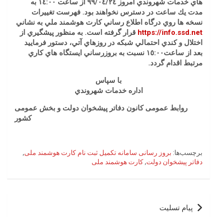
هاي خدمات شهروندي امروز ٩٩/٠٤/٢٤ از ساعت ١٤:٠٠ به
مدت يك ساعت در دسترس نخواهند بود. فهرست تغييرات
نسخه ها روي درگاه اطلاع رساني كارت هوشمند ملي به نشاني
https://info.ssd.net
قرار گرفته است. به منظور پيشگيري از
اختلال و كندي احتمالي شبكه در روزهاي آتي، دستور فرماييد
بعد از ساعت١٥:٠٠ نسبت به بروزرساني ايستگاه هاي كاري
مرتبط اقدام گردد.
با سپاس
اداره خدمات شهروندي
روابط عمومی کانون دفاتر پیشخوان دولت و بخش عمومی
کشور
برچسب‌ها:
بروز رسانی سامانه تکمیل ثبت نام کارت هوشمند ملی
,
دفاتر پیشخوان دولت
,
کارت هوشمند ملی
راهبری
پیام تسلیت
نوشته